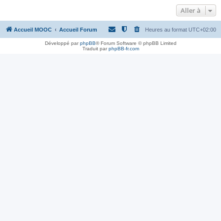
Aller à
Accueil MOOC
Accueil Forum
Heures au format
UTC+02:00
Développé par
phpBB
® Forum Software © phpBB Limited
Traduit par
phpBB-fr.com