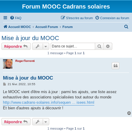
Forum MOOC Cadrans solaires
FAQ
S’inscrire au forum
Connexion au forum
R
Accueil MOOC
Accueil Forum
Forum
e
Mise à jour du MOOC
c
Rechercher
Recherche 
Répondre
h
1 message • Page
1
sur
1
e
RogerTorrenti
r
c
h
Mise à jour du MOOC
e
M
21 févr. 2022, 10:55
e
r
s
Le MOOC vient d'être mis à jour : parmi les ajouts, une liste assez
s
exhaustive des associations spécialisées tout autour du monde
a
g
http://www.cadrans-solaires.info/sequen ... isees.html
e
Et bien d'autres ajouts à découvrir !
Répondre
1 message • Page
1
sur
1