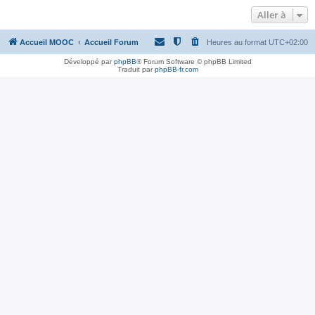
Aller à
Accueil MOOC
Accueil Forum
Heures au format
UTC+02:00
Développé par
phpBB
® Forum Software © phpBB Limited
Traduit par
phpBB-fr.com