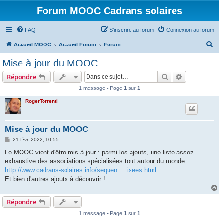
Forum MOOC Cadrans solaires
FAQ
S’inscrire au forum
Connexion au forum
R
Accueil MOOC
Accueil Forum
Forum
e
Mise à jour du MOOC
c
Rechercher
Recherche 
Répondre
h
1 message • Page
1
sur
1
e
RogerTorrenti
r
c
h
Mise à jour du MOOC
e
M
21 févr. 2022, 10:55
e
r
s
Le MOOC vient d'être mis à jour : parmi les ajouts, une liste assez
s
exhaustive des associations spécialisées tout autour du monde
a
g
http://www.cadrans-solaires.info/sequen ... isees.html
e
Et bien d'autres ajouts à découvrir !
Répondre
1 message • Page
1
sur
1