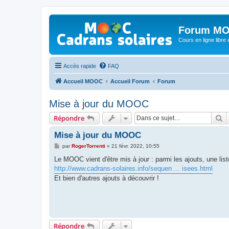
Forum MO
Cours en ligne libre e
Accès rapide
FAQ
Accueil MOOC
Accueil Forum
Forum
Mise à jour du MOOC
R
Répondre
Mise à jour du MOOC
M
par
RogerTorrenti
»
21 févr. 2022, 10:55
e
s
Le MOOC vient d'être mis à jour : parmi les ajouts, une li
s
http://www.cadrans-solaires.info/sequen ... isees.html
a
g
Et bien d'autres ajouts à découvrir !
e
Répondre