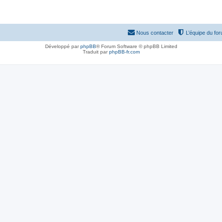
Nous contacter
L’équipe du fo
Développé par
phpBB
® Forum Software © phpBB Limited
Traduit par
phpBB-fr.com