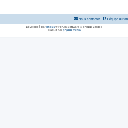
Nous contacter
L’équipe du fo
Développé par
phpBB
® Forum Software © phpBB Limited
Traduit par
phpBB-fr.com