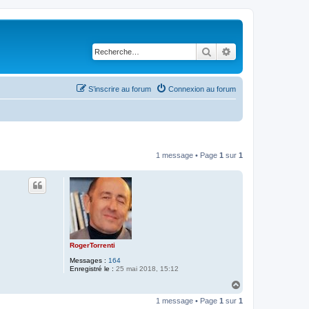
Rechercher
Recherche avancé
S’inscrire au forum
Connexion au forum
1 message • Page
1
sur
1
RogerTorrenti
Messages :
164
Enregistré le :
25 mai 2018, 15:12
H
a
1 message • Page
1
sur
1
u