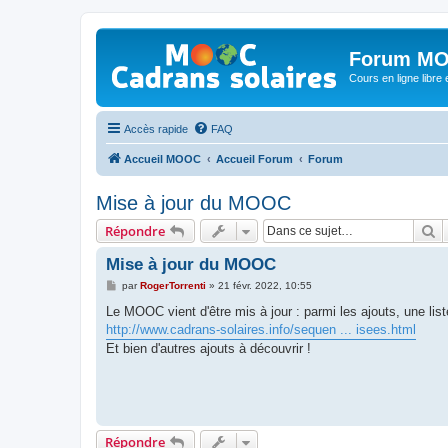
Forum MO
Cours en ligne libre e
Accès rapide
FAQ
Accueil MOOC
Accueil Forum
Forum
Mise à jour du MOOC
R
Répondre
Mise à jour du MOOC
M
par
RogerTorrenti
»
21 févr. 2022, 10:55
e
s
Le MOOC vient d'être mis à jour : parmi les ajouts, une li
s
http://www.cadrans-solaires.info/sequen ... isees.html
a
g
Et bien d'autres ajouts à découvrir !
e
Répondre