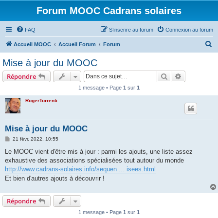
Forum MOOC Cadrans solaires
FAQ
S’inscrire au forum
Connexion au forum
R
Accueil MOOC
Accueil Forum
Forum
e
Mise à jour du MOOC
c
Rechercher
Recherche 
Répondre
h
1 message • Page
1
sur
1
e
RogerTorrenti
r
c
h
Mise à jour du MOOC
e
M
21 févr. 2022, 10:55
e
r
s
Le MOOC vient d'être mis à jour : parmi les ajouts, une liste assez
s
exhaustive des associations spécialisées tout autour du monde
a
g
http://www.cadrans-solaires.info/sequen ... isees.html
e
Et bien d'autres ajouts à découvrir !
Répondre
1 message • Page
1
sur
1