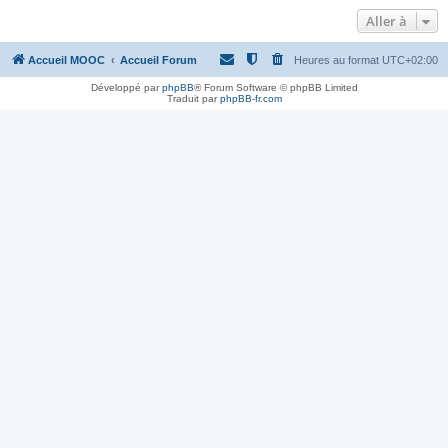
Aller à
Accueil MOOC
Accueil Forum
Heures au format
UTC+02:00
Développé par
phpBB
® Forum Software © phpBB Limited
Traduit par
phpBB-fr.com