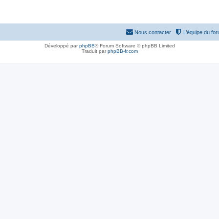
Nous contacter
L’équipe du fo
Développé par
phpBB
® Forum Software © phpBB Limited
Traduit par
phpBB-fr.com