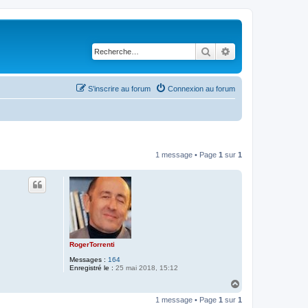
Rechercher
Recherche avancé
S’inscrire au forum
Connexion au forum
1 message • Page
1
sur
1
RogerTorrenti
Messages :
164
Enregistré le :
25 mai 2018, 15:12
H
a
1 message • Page
1
sur
1
u