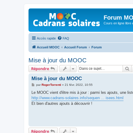
Forum MO
Cours en ligne libre e
Accès rapide
FAQ
Accueil MOOC
Accueil Forum
Forum
Mise à jour du MOOC
R
Répondre
Mise à jour du MOOC
M
par
RogerTorrenti
»
21 févr. 2022, 10:55
e
s
Le MOOC vient d'être mis à jour : parmi les ajouts, une li
s
http://www.cadrans-solaires.info/sequen ... isees.html
a
g
Et bien d'autres ajouts à découvrir !
e
Répondre