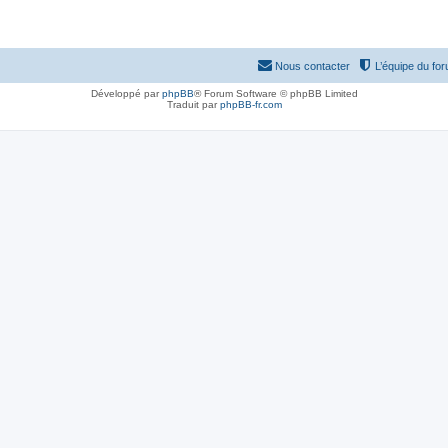
Nous contacter
L’équipe du fo
Développé par
phpBB
® Forum Software © phpBB Limited
Traduit par
phpBB-fr.com