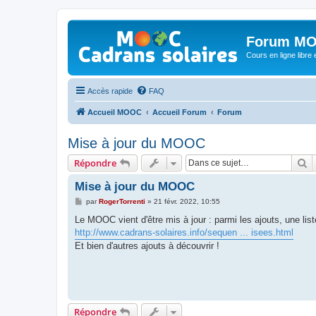
Forum MO
Cours en ligne libre e
Accès rapide
FAQ
Accueil MOOC
Accueil Forum
Forum
Mise à jour du MOOC
R
Répondre
Mise à jour du MOOC
M
par
RogerTorrenti
»
21 févr. 2022, 10:55
e
s
Le MOOC vient d'être mis à jour : parmi les ajouts, une li
s
http://www.cadrans-solaires.info/sequen ... isees.html
a
g
Et bien d'autres ajouts à découvrir !
e
Répondre