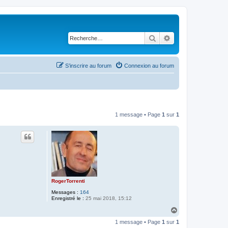
Rechercher
Recherche avancé
S’inscrire au forum
Connexion au forum
1 message • Page
1
sur
1
RogerTorrenti
Messages :
164
Enregistré le :
25 mai 2018, 15:12
H
a
1 message • Page
1
sur
1
u