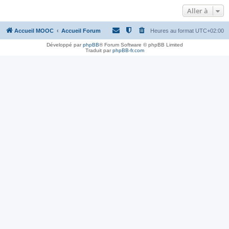
Aller à
Accueil MOOC
Accueil Forum
Heures au format
UTC+02:00
Développé par
phpBB
® Forum Software © phpBB Limited
Traduit par
phpBB-fr.com