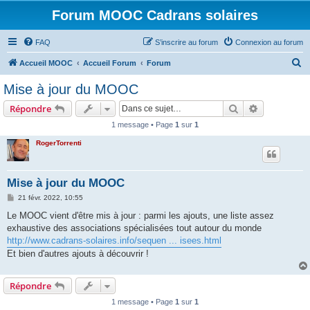
Forum MOOC Cadrans solaires
FAQ
S’inscrire au forum
Connexion au forum
R
Accueil MOOC
Accueil Forum
Forum
e
Mise à jour du MOOC
c
Rechercher
Recherche 
Répondre
h
1 message • Page
1
sur
1
e
RogerTorrenti
r
c
h
Mise à jour du MOOC
e
M
21 févr. 2022, 10:55
e
r
s
Le MOOC vient d'être mis à jour : parmi les ajouts, une liste assez
s
exhaustive des associations spécialisées tout autour du monde
a
g
http://www.cadrans-solaires.info/sequen ... isees.html
e
Et bien d'autres ajouts à découvrir !
Répondre
1 message • Page
1
sur
1