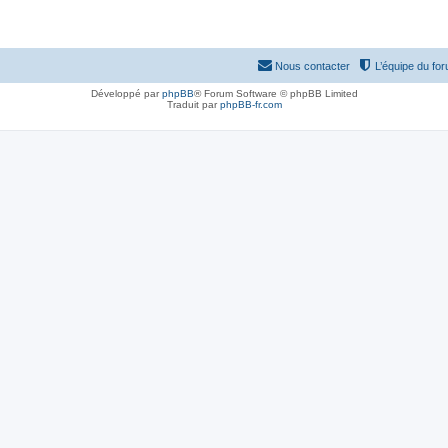
Nous contacter
L’équipe du fo
Développé par
phpBB
® Forum Software © phpBB Limited
Traduit par
phpBB-fr.com