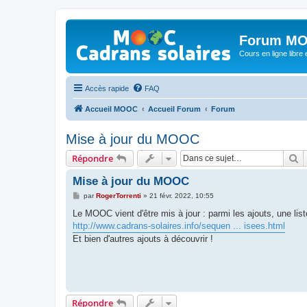
Forum MO
Cours en ligne libre e
Accès rapide
FAQ
Accueil MOOC
Accueil Forum
Forum
Mise à jour du MOOC
R
Répondre
Mise à jour du MOOC
M
par
RogerTorrenti
»
21 févr. 2022, 10:55
e
s
Le MOOC vient d'être mis à jour : parmi les ajouts, une li
s
http://www.cadrans-solaires.info/sequen ... isees.html
a
g
Et bien d'autres ajouts à découvrir !
e
Répondre