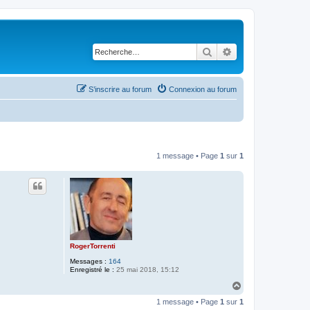
Rechercher
Recherche avancé
S’inscrire au forum
Connexion au forum
1 message • Page
1
sur
1
RogerTorrenti
Messages :
164
Enregistré le :
25 mai 2018, 15:12
H
a
1 message • Page
1
sur
1
u