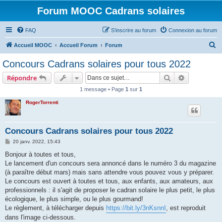
Forum MOOC Cadrans solaires
FAQ
S’inscrire au forum
Connexion au forum
R
Accueil MOOC
Accueil Forum
Forum
e
Concours Cadrans solaires pour tous 2022
c
Rechercher
Recherche 
Répondre
h
1 message • Page
1
sur
1
e
RogerTorrenti
r
c
h
Concours Cadrans solaires pour tous 2022
e
M
20 janv. 2022, 15:43
e
r
s
Bonjour à toutes et tous,
s
Le lancement d'un concours sera annoncé dans le numéro 3 du magazine
a
g
(à paraître début mars) mais sans attendre vous pouvez vous y préparer.
e
Le concours est ouvert à toutes et tous, aux enfants, aux amateurs, aux
professionnels : il s'agit de proposer le cadran solaire le plus petit, le plus
écologique, le plus simple, ou le plus gourmand!
Le règlement, à télécharger depuis
https://bit.ly/3nKsnnI
, est reproduit
dans l'image ci-dessous.