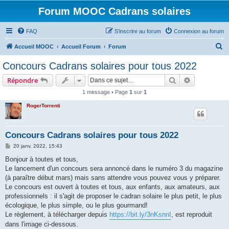
Forum MOOC Cadrans solaires
FAQ
S’inscrire au forum
Connexion au forum
R
Accueil MOOC
Accueil Forum
Forum
e
Concours Cadrans solaires pour tous 2022
c
Rechercher
Recherche 
Répondre
h
1 message • Page
1
sur
1
e
RogerTorrenti
r
c
h
Concours Cadrans solaires pour tous 2022
e
M
20 janv. 2022, 15:43
e
r
s
Bonjour à toutes et tous,
s
Le lancement d'un concours sera annoncé dans le numéro 3 du magazine
a
g
(à paraître début mars) mais sans attendre vous pouvez vous y préparer.
e
Le concours est ouvert à toutes et tous, aux enfants, aux amateurs, aux
professionnels : il s'agit de proposer le cadran solaire le plus petit, le plus
écologique, le plus simple, ou le plus gourmand!
Le règlement, à télécharger depuis
https://bit.ly/3nKsnnI
, est reproduit
dans l'image ci-dessous.