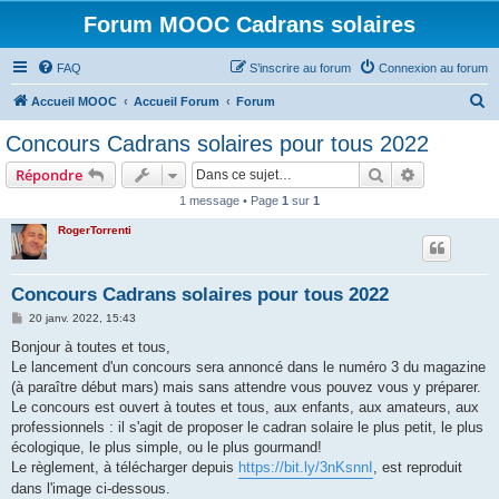
Forum MOOC Cadrans solaires
FAQ
S’inscrire au forum
Connexion au forum
R
Accueil MOOC
Accueil Forum
Forum
e
Concours Cadrans solaires pour tous 2022
c
Rechercher
Recherche 
Répondre
h
1 message • Page
1
sur
1
e
RogerTorrenti
r
c
h
Concours Cadrans solaires pour tous 2022
e
M
20 janv. 2022, 15:43
e
r
s
Bonjour à toutes et tous,
s
Le lancement d'un concours sera annoncé dans le numéro 3 du magazine
a
g
(à paraître début mars) mais sans attendre vous pouvez vous y préparer.
e
Le concours est ouvert à toutes et tous, aux enfants, aux amateurs, aux
professionnels : il s'agit de proposer le cadran solaire le plus petit, le plus
écologique, le plus simple, ou le plus gourmand!
Le règlement, à télécharger depuis
https://bit.ly/3nKsnnI
, est reproduit
dans l'image ci-dessous.