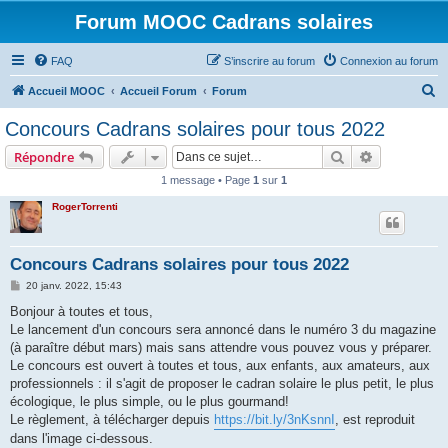
Forum MOOC Cadrans solaires
FAQ
S’inscrire au forum
Connexion au forum
R
Accueil MOOC
Accueil Forum
Forum
e
Concours Cadrans solaires pour tous 2022
c
Rechercher
Recherche 
Répondre
h
1 message • Page
1
sur
1
e
RogerTorrenti
r
c
h
Concours Cadrans solaires pour tous 2022
e
M
20 janv. 2022, 15:43
e
r
s
Bonjour à toutes et tous,
s
Le lancement d'un concours sera annoncé dans le numéro 3 du magazine
a
g
(à paraître début mars) mais sans attendre vous pouvez vous y préparer.
e
Le concours est ouvert à toutes et tous, aux enfants, aux amateurs, aux
professionnels : il s'agit de proposer le cadran solaire le plus petit, le plus
écologique, le plus simple, ou le plus gourmand!
Le règlement, à télécharger depuis
https://bit.ly/3nKsnnI
, est reproduit
dans l'image ci-dessous.