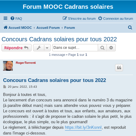
Forum MOOC Cadrans solaires
FAQ
S’inscrire au forum
Connexion au forum
R
Accueil MOOC
Accueil Forum
Forum
e
Concours Cadrans solaires pour tous 2022
c
Rechercher
Recherche 
Répondre
h
1 message • Page
1
sur
1
e
RogerTorrenti
r
c
h
Concours Cadrans solaires pour tous 2022
e
M
20 janv. 2022, 15:43
e
r
s
Bonjour à toutes et tous,
s
Le lancement d'un concours sera annoncé dans le numéro 3 du magazine
a
g
(à paraître début mars) mais sans attendre vous pouvez vous y préparer.
e
Le concours est ouvert à toutes et tous, aux enfants, aux amateurs, aux
professionnels : il s'agit de proposer le cadran solaire le plus petit, le plus
écologique, le plus simple, ou le plus gourmand!
Le règlement, à télécharger depuis
https://bit.ly/3nKsnnI
, est reproduit
dans l'image ci-dessous.