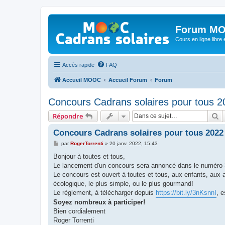
Forum MO
Cours en ligne libre e
Accès rapide
FAQ
Accueil MOOC
Accueil Forum
Forum
Concours Cadrans solaires pour tous 2
R
Répondre
Concours Cadrans solaires pour tous 2022
M
par
RogerTorrenti
»
20 janv. 2022, 15:43
e
s
Bonjour à toutes et tous,
s
Le lancement d'un concours sera annoncé dans le numéro 3
a
g
Le concours est ouvert à toutes et tous, aux enfants, aux am
e
écologique, le plus simple, ou le plus gourmand!
Le règlement, à télécharger depuis
https://bit.ly/3nKsnnI
, 
Soyez nombreux à participer!
Bien cordialement
Roger Torrenti