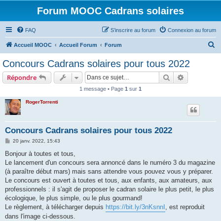
Forum MOOC Cadrans solaires
FAQ
S’inscrire au forum
Connexion au forum
R
Accueil MOOC
Accueil Forum
Forum
e
Concours Cadrans solaires pour tous 2022
c
Rechercher
Recherche 
Répondre
h
1 message • Page
1
sur
1
e
RogerTorrenti
r
c
h
Concours Cadrans solaires pour tous 2022
e
M
20 janv. 2022, 15:43
e
r
s
Bonjour à toutes et tous,
s
Le lancement d'un concours sera annoncé dans le numéro 3 du magazine
a
g
(à paraître début mars) mais sans attendre vous pouvez vous y préparer.
e
Le concours est ouvert à toutes et tous, aux enfants, aux amateurs, aux
professionnels : il s'agit de proposer le cadran solaire le plus petit, le plus
écologique, le plus simple, ou le plus gourmand!
Le règlement, à télécharger depuis
https://bit.ly/3nKsnnI
, est reproduit
dans l'image ci-dessous.