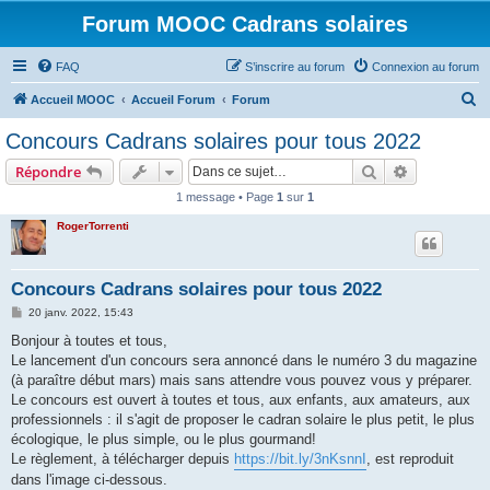
Forum MOOC Cadrans solaires
FAQ
S’inscrire au forum
Connexion au forum
R
Accueil MOOC
Accueil Forum
Forum
e
Concours Cadrans solaires pour tous 2022
c
Rechercher
Recherche 
Répondre
h
1 message • Page
1
sur
1
e
RogerTorrenti
r
c
h
Concours Cadrans solaires pour tous 2022
e
M
20 janv. 2022, 15:43
e
r
s
Bonjour à toutes et tous,
s
Le lancement d'un concours sera annoncé dans le numéro 3 du magazine
a
g
(à paraître début mars) mais sans attendre vous pouvez vous y préparer.
e
Le concours est ouvert à toutes et tous, aux enfants, aux amateurs, aux
professionnels : il s'agit de proposer le cadran solaire le plus petit, le plus
écologique, le plus simple, ou le plus gourmand!
Le règlement, à télécharger depuis
https://bit.ly/3nKsnnI
, est reproduit
dans l'image ci-dessous.