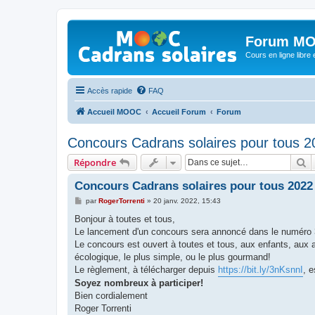
Forum MO
Cours en ligne libre e
Accès rapide
FAQ
Accueil MOOC
Accueil Forum
Forum
Concours Cadrans solaires pour tous 2
R
Répondre
Concours Cadrans solaires pour tous 2022
M
par
RogerTorrenti
»
20 janv. 2022, 15:43
e
s
Bonjour à toutes et tous,
s
Le lancement d'un concours sera annoncé dans le numéro 3
a
g
Le concours est ouvert à toutes et tous, aux enfants, aux am
e
écologique, le plus simple, ou le plus gourmand!
Le règlement, à télécharger depuis
https://bit.ly/3nKsnnI
, 
Soyez nombreux à participer!
Bien cordialement
Roger Torrenti