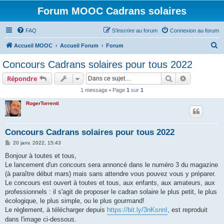
Forum MOOC Cadrans solaires
FAQ
S’inscrire au forum
Connexion au forum
R
Accueil MOOC
Accueil Forum
Forum
e
Concours Cadrans solaires pour tous 2022
c
Rechercher
Recherche 
Répondre
h
1 message • Page
1
sur
1
e
RogerTorrenti
r
c
h
Concours Cadrans solaires pour tous 2022
e
M
20 janv. 2022, 15:43
e
r
s
Bonjour à toutes et tous,
s
Le lancement d'un concours sera annoncé dans le numéro 3 du magazine
a
g
(à paraître début mars) mais sans attendre vous pouvez vous y préparer.
e
Le concours est ouvert à toutes et tous, aux enfants, aux amateurs, aux
professionnels : il s'agit de proposer le cadran solaire le plus petit, le plus
écologique, le plus simple, ou le plus gourmand!
Le règlement, à télécharger depuis
https://bit.ly/3nKsnnI
, est reproduit
dans l'image ci-dessous.