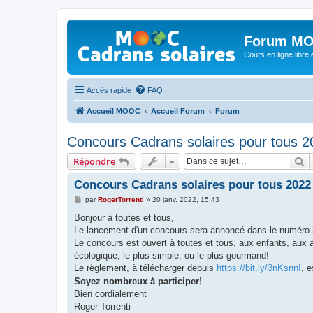
Forum MO
Cours en ligne libre e
Accès rapide
FAQ
Accueil MOOC
Accueil Forum
Forum
Concours Cadrans solaires pour tous 2
R
Répondre
Concours Cadrans solaires pour tous 2022
M
par
RogerTorrenti
»
20 janv. 2022, 15:43
e
s
Bonjour à toutes et tous,
s
Le lancement d'un concours sera annoncé dans le numéro 3
a
g
Le concours est ouvert à toutes et tous, aux enfants, aux am
e
écologique, le plus simple, ou le plus gourmand!
Le règlement, à télécharger depuis
https://bit.ly/3nKsnnI
, 
Soyez nombreux à participer!
Bien cordialement
Roger Torrenti