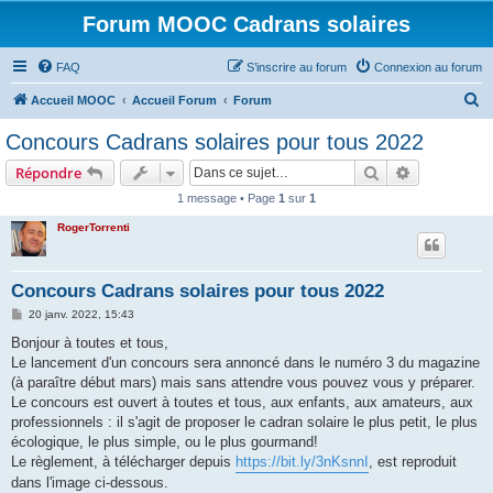
Forum MOOC Cadrans solaires
FAQ
S’inscrire au forum
Connexion au forum
R
Accueil MOOC
Accueil Forum
Forum
e
Concours Cadrans solaires pour tous 2022
c
Rechercher
Recherche 
Répondre
h
1 message • Page
1
sur
1
e
RogerTorrenti
r
c
h
Concours Cadrans solaires pour tous 2022
e
M
20 janv. 2022, 15:43
e
r
s
Bonjour à toutes et tous,
s
Le lancement d'un concours sera annoncé dans le numéro 3 du magazine
a
g
(à paraître début mars) mais sans attendre vous pouvez vous y préparer.
e
Le concours est ouvert à toutes et tous, aux enfants, aux amateurs, aux
professionnels : il s'agit de proposer le cadran solaire le plus petit, le plus
écologique, le plus simple, ou le plus gourmand!
Le règlement, à télécharger depuis
https://bit.ly/3nKsnnI
, est reproduit
dans l'image ci-dessous.