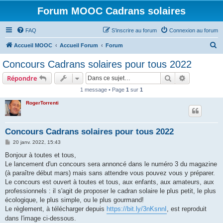
Forum MOOC Cadrans solaires
FAQ
S’inscrire au forum
Connexion au forum
R
Accueil MOOC
Accueil Forum
Forum
e
Concours Cadrans solaires pour tous 2022
c
Rechercher
Recherche 
Répondre
h
1 message • Page
1
sur
1
e
RogerTorrenti
r
c
h
Concours Cadrans solaires pour tous 2022
e
M
20 janv. 2022, 15:43
e
r
s
Bonjour à toutes et tous,
s
Le lancement d'un concours sera annoncé dans le numéro 3 du magazine
a
g
(à paraître début mars) mais sans attendre vous pouvez vous y préparer.
e
Le concours est ouvert à toutes et tous, aux enfants, aux amateurs, aux
professionnels : il s'agit de proposer le cadran solaire le plus petit, le plus
écologique, le plus simple, ou le plus gourmand!
Le règlement, à télécharger depuis
https://bit.ly/3nKsnnI
, est reproduit
dans l'image ci-dessous.