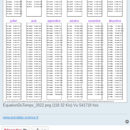
EquationDuTemps_2022.png (118.32 Kio) Vu 541718 fois
www.astrolabe-science.fr
Répondre