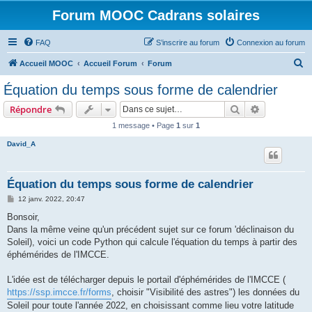
Forum MOOC Cadrans solaires
FAQ
S’inscrire au forum
Connexion au forum
R
Accueil MOOC
Accueil Forum
Forum
e
Équation du temps sous forme de calendrier
c
Rechercher
Recherche 
Répondre
h
1 message • Page
1
sur
1
e
David_A
r
c
h
Équation du temps sous forme de calendrier
e
M
12 janv. 2022, 20:47
e
r
s
Bonsoir,
s
Dans la même veine qu'un précédent sujet sur ce forum 'déclinaison du
a
g
Soleil), voici un code Python qui calcule l'équation du temps à partir des
e
éphémérides de l'IMCCE.
L'idée est de télécharger depuis le portail d'éphémérides de l'IMCCE (
https://ssp.imcce.fr/forms
, choisir "Visibilité des astres") les données du
Soleil pour toute l'année 2022, en choisissant comme lieu votre latitude