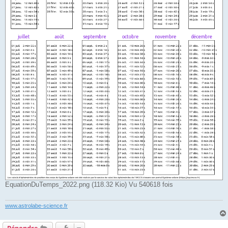
EquationDuTemps_2022.png (118.32 Kio) Vu 540618 fois
www.astrolabe-science.fr
Répondre