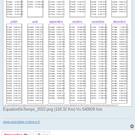
EquationDuTemps_2022.png (118.32 Kio) Vu 540929 fois
www.astrolabe-science.fr
Répondre