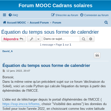
Forum MOOC Cadrans solaires
FAQ
S’inscrire au forum
Connexion au forum
R
Accueil MOOC
Accueil Forum
Forum
e
Équation du temps sous forme de calendrier
c
Rechercher
Recherche 
Répondre
h
1 message • Page
1
sur
1
e
David_A
r
c
h
Équation du temps sous forme de calendrier
e
M
12 janv. 2022, 20:47
e
r
s
Bonsoir,
s
Dans la même veine qu'un précédent sujet sur ce forum 'déclinaison du
a
g
Soleil), voici un code Python qui calcule l'équation du temps à partir des
e
éphémérides de l'IMCCE.
L'idée est de télécharger depuis le portail d'éphémérides de l'IMCCE (
https://ssp.imcce.fr/forms
, choisir "Visibilité des astres") les données du
Soleil pour toute l'année 2022, en choisissant comme lieu votre latitude