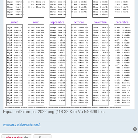
EquationDuTemps_2022.png (118.32 Kio) Vu 540498 fois
www.astrolabe-science.fr
Répondre