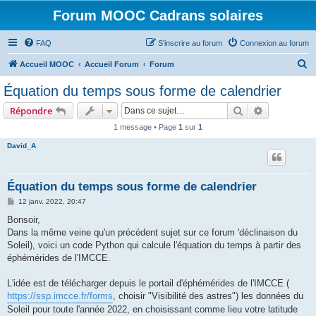
Forum MOOC Cadrans solaires
FAQ
S’inscrire au forum
Connexion au forum
R
Accueil MOOC
Accueil Forum
Forum
e
Équation du temps sous forme de calendrier
c
Rechercher
Recherche 
Répondre
h
1 message • Page
1
sur
1
e
David_A
r
c
h
Équation du temps sous forme de calendrier
e
M
12 janv. 2022, 20:47
e
r
s
Bonsoir,
s
Dans la même veine qu'un précédent sujet sur ce forum 'déclinaison du
a
g
Soleil), voici un code Python qui calcule l'équation du temps à partir des
e
éphémérides de l'IMCCE.
L'idée est de télécharger depuis le portail d'éphémérides de l'IMCCE (
https://ssp.imcce.fr/forms
, choisir "Visibilité des astres") les données du
Soleil pour toute l'année 2022, en choisissant comme lieu votre latitude