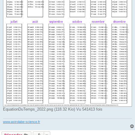
EquationDuTemps_2022.png (118.32 Kio) Vu 541413 fois
www.astrolabe-science.fr
Répondre