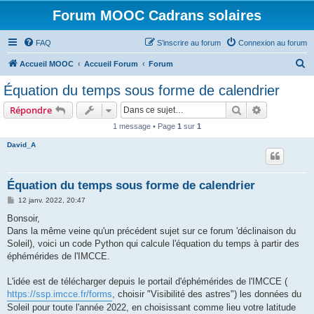
Forum MOOC Cadrans solaires
FAQ
S’inscrire au forum
Connexion au forum
R
Accueil MOOC
Accueil Forum
Forum
e
Équation du temps sous forme de calendrier
c
Rechercher
Recherche 
Répondre
h
1 message • Page
1
sur
1
e
David_A
r
c
h
Équation du temps sous forme de calendrier
e
M
12 janv. 2022, 20:47
e
r
s
Bonsoir,
s
Dans la même veine qu'un précédent sujet sur ce forum 'déclinaison du
a
g
Soleil), voici un code Python qui calcule l'équation du temps à partir des
e
éphémérides de l'IMCCE.
L'idée est de télécharger depuis le portail d'éphémérides de l'IMCCE (
https://ssp.imcce.fr/forms
, choisir "Visibilité des astres") les données du
Soleil pour toute l'année 2022, en choisissant comme lieu votre latitude