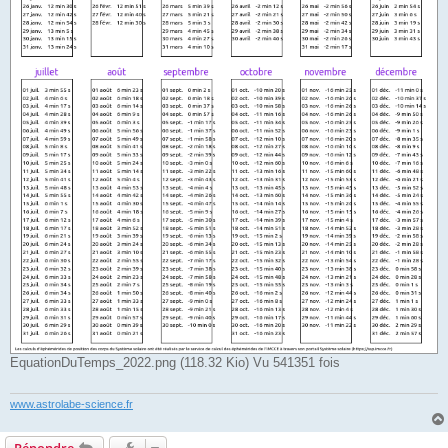
EquationDuTemps_2022.png (118.32 Kio) Vu 541351 fois
www.astrolabe-science.fr
Répondre