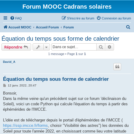
Forum MOOC Cadrans solaires
FAQ
S’inscrire au forum
Connexion au forum
R
Accueil MOOC
Accueil Forum
Forum
e
Équation du temps sous forme de calendrier
c
Rechercher
Recherche 
Répondre
h
1 message • Page
1
sur
1
e
David_A
r
c
h
Équation du temps sous forme de calendrier
e
M
12 janv. 2022, 20:47
e
r
s
Bonsoir,
s
Dans la même veine qu'un précédent sujet sur ce forum 'déclinaison du
a
g
Soleil), voici un code Python qui calcule l'équation du temps à partir des
e
éphémérides de l'IMCCE.
L'idée est de télécharger depuis le portail d'éphémérides de l'IMCCE (
https://ssp.imcce.fr/forms
, choisir "Visibilité des astres") les données du
Soleil pour toute l'année 2022, en choisissant comme lieu votre latitude