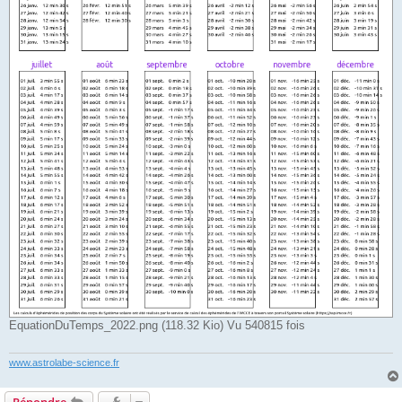
EquationDuTemps_2022.png (118.32 Kio) Vu 540815 fois
www.astrolabe-science.fr
Répondre