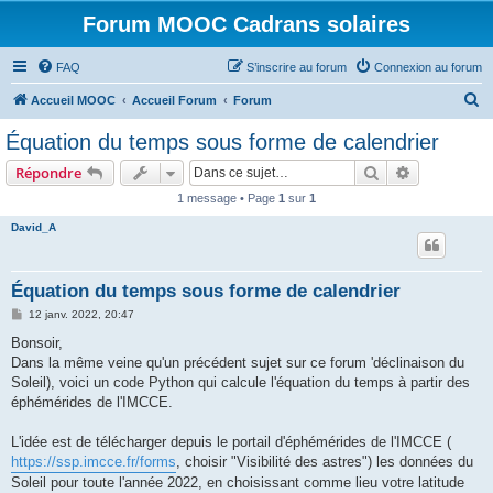
Forum MOOC Cadrans solaires
FAQ
S’inscrire au forum
Connexion au forum
R
Accueil MOOC
Accueil Forum
Forum
e
Équation du temps sous forme de calendrier
c
Rechercher
Recherche 
Répondre
h
1 message • Page
1
sur
1
e
David_A
r
c
h
Équation du temps sous forme de calendrier
e
M
12 janv. 2022, 20:47
e
r
s
Bonsoir,
s
Dans la même veine qu'un précédent sujet sur ce forum 'déclinaison du
a
g
Soleil), voici un code Python qui calcule l'équation du temps à partir des
e
éphémérides de l'IMCCE.
L'idée est de télécharger depuis le portail d'éphémérides de l'IMCCE (
https://ssp.imcce.fr/forms
, choisir "Visibilité des astres") les données du
Soleil pour toute l'année 2022, en choisissant comme lieu votre latitude