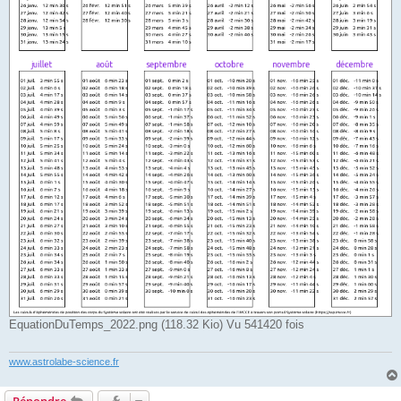
EquationDuTemps_2022.png (118.32 Kio) Vu 541420 fois
www.astrolabe-science.fr
Répondre