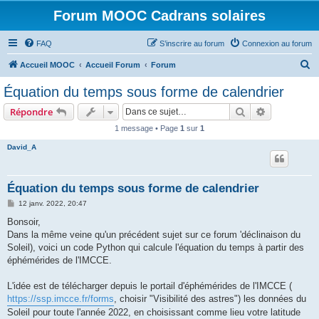
Forum MOOC Cadrans solaires
FAQ
S’inscrire au forum
Connexion au forum
R
Accueil MOOC
Accueil Forum
Forum
e
Équation du temps sous forme de calendrier
c
Rechercher
Recherche 
Répondre
h
1 message • Page
1
sur
1
e
David_A
r
c
h
Équation du temps sous forme de calendrier
e
M
12 janv. 2022, 20:47
e
r
s
Bonsoir,
s
Dans la même veine qu'un précédent sujet sur ce forum 'déclinaison du
a
g
Soleil), voici un code Python qui calcule l'équation du temps à partir des
e
éphémérides de l'IMCCE.
L'idée est de télécharger depuis le portail d'éphémérides de l'IMCCE (
https://ssp.imcce.fr/forms
, choisir "Visibilité des astres") les données du
Soleil pour toute l'année 2022, en choisissant comme lieu votre latitude