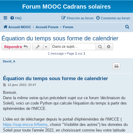
Forum MOOC Cadrans solaires
FAQ
S’inscrire au forum
Connexion au forum
R
Accueil MOOC
Accueil Forum
Forum
e
Équation du temps sous forme de calendrier
c
Rechercher
Recherche 
Répondre
h
1 message • Page
1
sur
1
e
David_A
r
c
h
Équation du temps sous forme de calendrier
e
M
12 janv. 2022, 20:47
e
r
s
Bonsoir,
s
Dans la même veine qu'un précédent sujet sur ce forum 'déclinaison du
a
g
Soleil), voici un code Python qui calcule l'équation du temps à partir des
e
éphémérides de l'IMCCE.
L'idée est de télécharger depuis le portail d'éphémérides de l'IMCCE (
https://ssp.imcce.fr/forms
, choisir "Visibilité des astres") les données du
Soleil pour toute l'année 2022, en choisissant comme lieu votre latitude