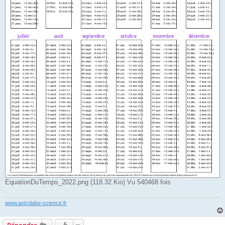
EquationDuTemps_2022.png (118.32 Kio) Vu 540468 fois
www.astrolabe-science.fr
Répondre