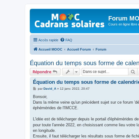
Forum MO
Cours en ligne libre e
Accès rapide
FAQ
Accueil MOOC
Accueil Forum
Forum
Équation du temps sous forme de calen
R
Répondre
Équation du temps sous forme de calendri
M
par
David_A
»
12 janv. 2022, 20:47
e
s
Bonsoir,
s
Dans la même veine qu'un précédent sujet sur ce forum 'décl
a
g
éphémérides de l'IMCCE.
e
L'idée est de télécharger depuis le portail d'éphémérides d
pour toute l'année 2022, en choisissant comme lieu votre la
en longitude.
Ensuite, il faut télécharger les résultats sous forme de fichi