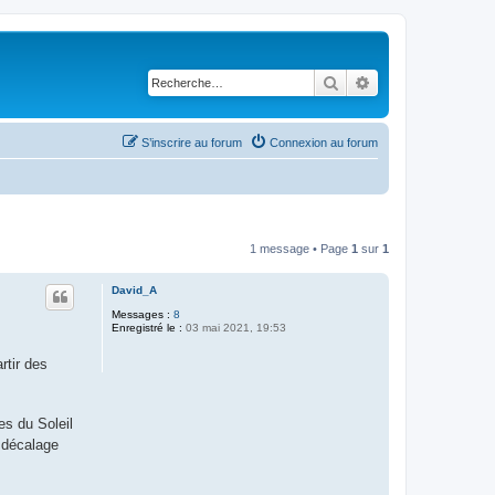
Rechercher
Recherche avancé
S’inscrire au forum
Connexion au forum
1 message • Page
1
sur
1
David_A
Messages :
8
Enregistré le :
03 mai 2021, 19:53
rtir des
ées du Soleil
 décalage