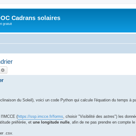
OC Cadrans solaires
t gratuit
drier
echercher
Recherche avancée
er
inaison du Soleil), voici un code Python qui calcule l'équation du temps à pa
e l'IMCCE (
https://ssp.imcce.fr/forms
, choisir "Visibilité des astres") les donn
titude préférée, et
une longitude nulle
, afin de ne pas prendre en compte le
er .csv.