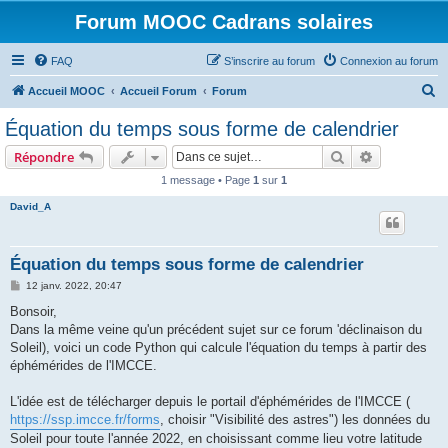
Forum MOOC Cadrans solaires
FAQ
S’inscrire au forum
Connexion au forum
R
Accueil MOOC
Accueil Forum
Forum
e
Équation du temps sous forme de calendrier
c
Rechercher
Recherche 
Répondre
h
1 message • Page
1
sur
1
e
David_A
r
c
h
Équation du temps sous forme de calendrier
e
M
12 janv. 2022, 20:47
e
r
s
Bonsoir,
s
Dans la même veine qu'un précédent sujet sur ce forum 'déclinaison du
a
g
Soleil), voici un code Python qui calcule l'équation du temps à partir des
e
éphémérides de l'IMCCE.
L'idée est de télécharger depuis le portail d'éphémérides de l'IMCCE (
https://ssp.imcce.fr/forms
, choisir "Visibilité des astres") les données du
Soleil pour toute l'année 2022, en choisissant comme lieu votre latitude