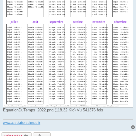
EquationDuTemps_2022.png (118.32 Kio) Vu 541376 fois
www.astrolabe-science.fr
Répondre