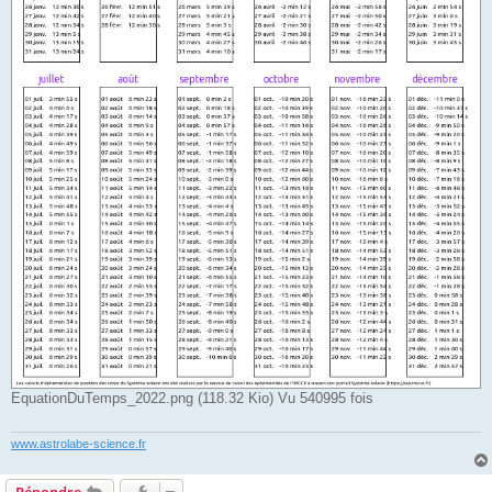
EquationDuTemps_2022.png (118.32 Kio) Vu 540995 fois
www.astrolabe-science.fr
Répondre