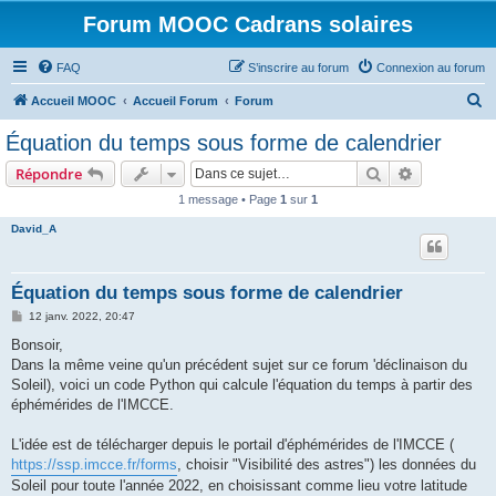
Forum MOOC Cadrans solaires
FAQ
S’inscrire au forum
Connexion au forum
R
Accueil MOOC
Accueil Forum
Forum
e
Équation du temps sous forme de calendrier
c
Rechercher
Recherche 
Répondre
h
1 message • Page
1
sur
1
e
David_A
r
c
h
Équation du temps sous forme de calendrier
e
M
12 janv. 2022, 20:47
e
r
s
Bonsoir,
s
Dans la même veine qu'un précédent sujet sur ce forum 'déclinaison du
a
g
Soleil), voici un code Python qui calcule l'équation du temps à partir des
e
éphémérides de l'IMCCE.
L'idée est de télécharger depuis le portail d'éphémérides de l'IMCCE (
https://ssp.imcce.fr/forms
, choisir "Visibilité des astres") les données du
Soleil pour toute l'année 2022, en choisissant comme lieu votre latitude