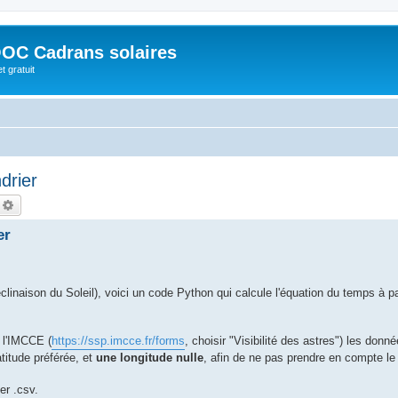
OC Cadrans solaires
t gratuit
drier
echercher
Recherche avancée
er
inaison du Soleil), voici un code Python qui calcule l'équation du temps à pa
e l'IMCCE (
https://ssp.imcce.fr/forms
, choisir "Visibilité des astres") les donn
titude préférée, et
une longitude nulle
, afin de ne pas prendre en compte le
er .csv.