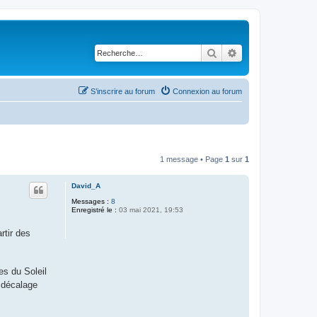
Rechercher
Recherche avancé
S’inscrire au forum
Connexion au forum
1 message • Page
1
sur
1
David_A
Messages :
8
Enregistré le :
03 mai 2021, 19:53
rtir des
ées du Soleil
 décalage