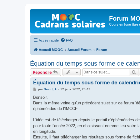
Forum MO
Cours en ligne libre e
Accès rapide
FAQ
Accueil MOOC
Accueil Forum
Forum
Équation du temps sous forme de calen
R
Répondre
Équation du temps sous forme de calendri
M
par
David_A
»
12 janv. 2022, 20:47
e
s
Bonsoir,
s
Dans la même veine qu'un précédent sujet sur ce forum 'décl
a
g
éphémérides de l'IMCCE.
e
L'idée est de télécharger depuis le portail d'éphémérides d
pour toute l'année 2022, en choisissant comme lieu votre la
en longitude.
Ensuite, il faut télécharger les résultats sous forme de fichi