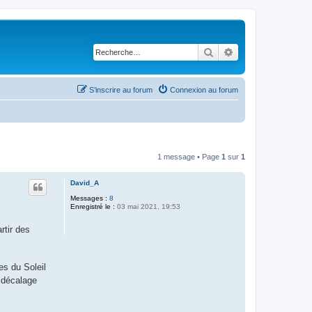
Rechercher
Recherche avancé
S’inscrire au forum
Connexion au forum
1 message • Page
1
sur
1
David_A
Messages :
8
Enregistré le :
03 mai 2021, 19:53
rtir des
ées du Soleil
 décalage