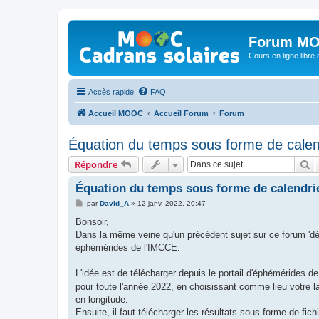
Forum MO
Cours en ligne libre e
Accès rapide
FAQ
Accueil MOOC
Accueil Forum
Forum
Équation du temps sous forme de calen
R
Répondre
Équation du temps sous forme de calendri
M
par
David_A
»
12 janv. 2022, 20:47
e
s
Bonsoir,
s
Dans la même veine qu'un précédent sujet sur ce forum 'décl
a
g
éphémérides de l'IMCCE.
e
L'idée est de télécharger depuis le portail d'éphémérides d
pour toute l'année 2022, en choisissant comme lieu votre la
en longitude.
Ensuite, il faut télécharger les résultats sous forme de fichi