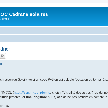
OC Cadrans solaires
t gratuit
drier
echercher
Recherche avancée
er
inaison du Soleil), voici un code Python qui calcule l'équation du temps à pa
e l'IMCCE (
https://ssp.imcce.fr/forms
, choisir "Visibilité des astres") les donn
titude préférée, et
une longitude nulle
, afin de ne pas prendre en compte le
er .csv.