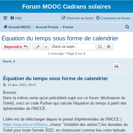
Forum MOOC Cadrans solaires
FAQ
S’inscrire au forum
Connexion au forum
R
Accueil MOOC
Accueil Forum
Forum
e
Équation du temps sous forme de calendrier
c
Rechercher
Recherche 
Répondre
h
1 message • Page
1
sur
1
e
David_A
r
c
h
Équation du temps sous forme de calendrier
e
M
12 janv. 2022, 20:47
e
r
s
Bonsoir,
s
Dans la même veine qu'un précédent sujet sur ce forum 'déclinaison du
a
g
Soleil), voici un code Python qui calcule l'équation du temps à partir des
e
éphémérides de l'IMCCE.
L'idée est de télécharger depuis le portail d'éphémérides de l'IMCCE (
https://ssp.imcce.fr/forms
, choisir "Visibilité des astres") les données du
Soleil pour toute l'année 2022, en choisissant comme lieu votre latitude