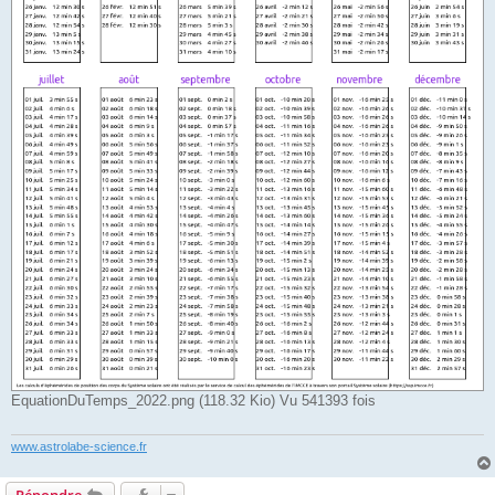
EquationDuTemps_2022.png (118.32 Kio) Vu 541393 fois
www.astrolabe-science.fr
Répondre