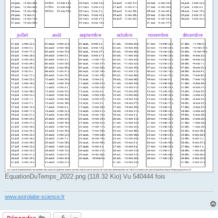
EquationDuTemps_2022.png (118.32 Kio) Vu 540444 fois
www.astrolabe-science.fr
Répondre