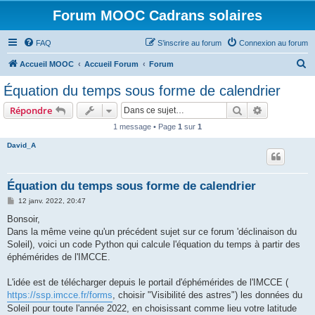
Forum MOOC Cadrans solaires
FAQ
S’inscrire au forum
Connexion au forum
R
Accueil MOOC
Accueil Forum
Forum
e
Équation du temps sous forme de calendrier
c
Rechercher
Recherche 
Répondre
h
1 message • Page
1
sur
1
e
David_A
r
c
h
Équation du temps sous forme de calendrier
e
M
12 janv. 2022, 20:47
e
r
s
Bonsoir,
s
Dans la même veine qu'un précédent sujet sur ce forum 'déclinaison du
a
g
Soleil), voici un code Python qui calcule l'équation du temps à partir des
e
éphémérides de l'IMCCE.
L'idée est de télécharger depuis le portail d'éphémérides de l'IMCCE (
https://ssp.imcce.fr/forms
, choisir "Visibilité des astres") les données du
Soleil pour toute l'année 2022, en choisissant comme lieu votre latitude