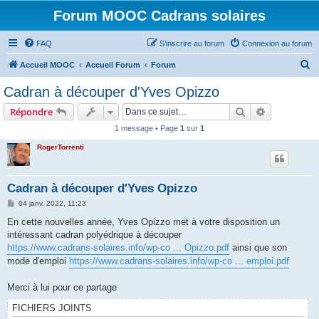
Forum MOOC Cadrans solaires
FAQ
S’inscrire au forum
Connexion au forum
R
Accueil MOOC
Accueil Forum
Forum
e
Cadran à découper d'Yves Opizzo
c
Rechercher
Recherche 
Répondre
h
1 message • Page
1
sur
1
e
RogerTorrenti
r
c
h
Cadran à découper d'Yves Opizzo
e
M
04 janv. 2022, 11:23
e
r
s
En cette nouvelles année, Yves Opizzo met à votre disposition un
s
intéressant cadran polyédrique à découper
a
g
https://www.cadrans-solaires.info/wp-co ... Opizzo.pdf
ainsi que son
e
mode d'emploi
https://www.cadrans-solaires.info/wp-co ... emploi.pdf
Merci à lui pour ce partage
FICHIERS JOINTS