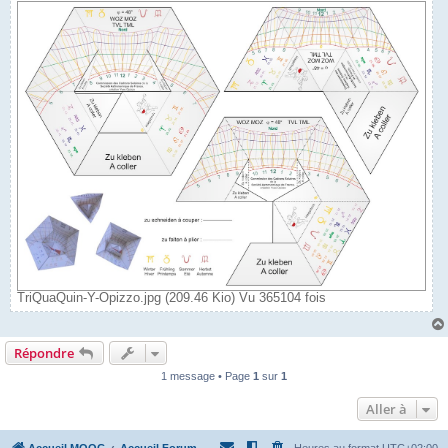
TriQuaQuin-Y-Opizzo.jpg (209.46 Kio) Vu 365104 fois
Répondre
1 message • Page
1
sur
1
Aller à
Accueil MOOC
Accueil Forum
Heures au format
UTC+02:00