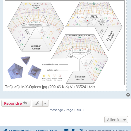
TriQuaQuin-Y-Opizzo.jpg (209.46 Kio) Vu 365241 fois
Répondre
1 message • Page
1
sur
1
Aller à
Accueil MOOC
Accueil Forum
Heures au format
UTC+02:00