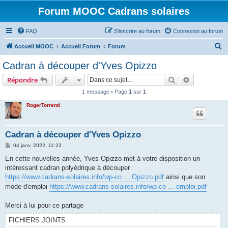
Forum MOOC Cadrans solaires
FAQ
S’inscrire au forum
Connexion au forum
R
Accueil MOOC
Accueil Forum
Forum
e
Cadran à découper d'Yves Opizzo
c
Rechercher
Recherche 
Répondre
h
1 message • Page
1
sur
1
e
RogerTorrenti
r
c
h
Cadran à découper d'Yves Opizzo
e
M
04 janv. 2022, 11:23
e
r
s
En cette nouvelles année, Yves Opizzo met à votre disposition un
s
intéressant cadran polyédrique à découper
a
g
https://www.cadrans-solaires.info/wp-co ... Opizzo.pdf
ainsi que son
e
mode d'emploi
https://www.cadrans-solaires.info/wp-co ... emploi.pdf
Merci à lui pour ce partage
FICHIERS JOINTS