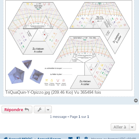
TriQuaQuin-Y-Opizzo.jpg (209.46 Kio) Vu 365494 fois
Répondre
1 message • Page
1
sur
1
Aller à
Accueil MOOC
Accueil Forum
Heures au format
UTC+02:00