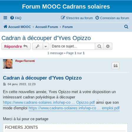
Forum MOOC Cadrans solaires
FAQ
S’inscrire au forum
Connexion au forum
R
Accueil MOOC
Accueil Forum
Forum
e
Cadran à découper d'Yves Opizzo
c
Rechercher
Recherche 
Répondre
h
1 message • Page
1
sur
1
e
RogerTorrenti
r
c
h
Cadran à découper d'Yves Opizzo
e
M
04 janv. 2022, 11:23
e
r
s
En cette nouvelles année, Yves Opizzo met à votre disposition un
s
intéressant cadran polyédrique à découper
a
g
https://www.cadrans-solaires.info/wp-co ... Opizzo.pdf
ainsi que son
e
mode d'emploi
https://www.cadrans-solaires.info/wp-co ... emploi.pdf
Merci à lui pour ce partage
FICHIERS JOINTS