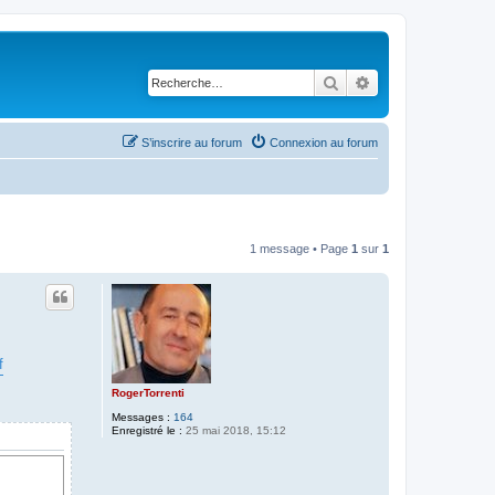
Rechercher
Recherche avancé
S’inscrire au forum
Connexion au forum
1 message • Page
1
sur
1
f
RogerTorrenti
Messages :
164
Enregistré le :
25 mai 2018, 15:12