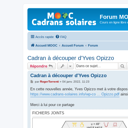
Forum MO
Cours en ligne libre e
Accès rapide
FAQ
Accueil MOOC
Accueil Forum
Forum
Cadran à découper d'Yves Opizzo
R
Répondre
Cadran à découper d'Yves Opizzo
M
par
RogerTorrenti
»
04 janv. 2022, 11:23
e
s
En cette nouvelles année, Yves Opizzo met à votre disposi
s
https://www.cadrans-solaires.info/wp-co ... Opizzo.pdf
ains
a
g
e
Merci à lui pour ce partage
FICHIERS JOINTS