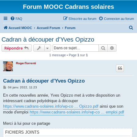
Forum MOOC Cadrans solaires
FAQ
S’inscrire au forum
Connexion au forum
R
Accueil MOOC
Accueil Forum
Forum
e
Cadran à découper d'Yves Opizzo
c
Rechercher
Recherche 
Répondre
h
1 message • Page
1
sur
1
e
RogerTorrenti
r
c
h
Cadran à découper d'Yves Opizzo
e
M
04 janv. 2022, 11:23
e
r
s
En cette nouvelles année, Yves Opizzo met à votre disposition un
s
intéressant cadran polyédrique à découper
a
g
https://www.cadrans-solaires.info/wp-co ... Opizzo.pdf
ainsi que son
e
mode d'emploi
https://www.cadrans-solaires.info/wp-co ... emploi.pdf
Merci à lui pour ce partage
FICHIERS JOINTS