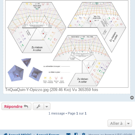
TriQuaQuin-Y-Opizzo.jpg (209.46 Kio) Vu 365359 fois
Répondre
1 message • Page
1
sur
1
Aller à
Accueil MOOC
Accueil Forum
Heures au format
UTC+02:00