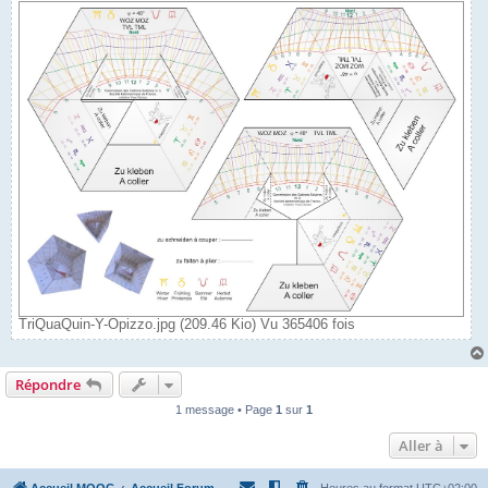
TriQuaQuin-Y-Opizzo.jpg (209.46 Kio) Vu 365406 fois
Répondre
1 message • Page
1
sur
1
Aller à
Accueil MOOC
Accueil Forum
Heures au format
UTC+02:00