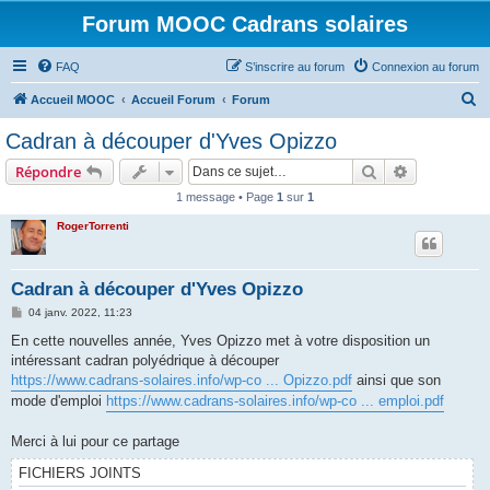
Forum MOOC Cadrans solaires
FAQ
S’inscrire au forum
Connexion au forum
R
Accueil MOOC
Accueil Forum
Forum
e
Cadran à découper d'Yves Opizzo
c
Rechercher
Recherche 
Répondre
h
1 message • Page
1
sur
1
e
RogerTorrenti
r
c
h
Cadran à découper d'Yves Opizzo
e
M
04 janv. 2022, 11:23
e
r
s
En cette nouvelles année, Yves Opizzo met à votre disposition un
s
intéressant cadran polyédrique à découper
a
g
https://www.cadrans-solaires.info/wp-co ... Opizzo.pdf
ainsi que son
e
mode d'emploi
https://www.cadrans-solaires.info/wp-co ... emploi.pdf
Merci à lui pour ce partage
FICHIERS JOINTS