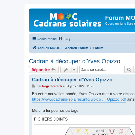
Forum MO
Cours en ligne libre e
Accès rapide
FAQ
Accueil MOOC
Accueil Forum
Forum
Cadran à découper d'Yves Opizzo
R
Répondre
Cadran à découper d'Yves Opizzo
M
par
RogerTorrenti
»
04 janv. 2022, 11:23
e
s
En cette nouvelles année, Yves Opizzo met à votre disposi
s
https://www.cadrans-solaires.info/wp-co ... Opizzo.pdf
ains
a
g
e
Merci à lui pour ce partage
FICHIERS JOINTS