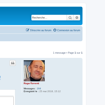
Rechercher
Recherche avancé
S’inscrire au forum
Connexion au forum
1 message • Page
1
sur
1
f
RogerTorrenti
Messages :
164
Enregistré le :
25 mai 2018, 15:12