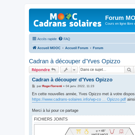
Forum MO
Cours en ligne libre e
Accès rapide
FAQ
Accueil MOOC
Accueil Forum
Forum
Cadran à découper d'Yves Opizzo
R
Répondre
Cadran à découper d'Yves Opizzo
M
par
RogerTorrenti
»
04 janv. 2022, 11:23
e
s
En cette nouvelles année, Yves Opizzo met à votre disposi
s
https://www.cadrans-solaires.info/wp-co ... Opizzo.pdf
ains
a
g
e
Merci à lui pour ce partage
FICHIERS JOINTS