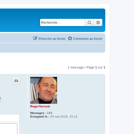
Rechercher
Recherche avancé
S’inscrire au forum
Connexion au forum
1 message • Page
1
sur
1
f
RogerTorrenti
Messages :
164
Enregistré le :
25 mai 2018, 15:12