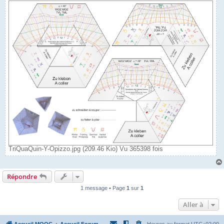
TriQuaQuin-Y-Opizzo.jpg (209.46 Kio) Vu 365398 fois
Répondre
1 message • Page
1
sur
1
Aller à
Accueil MOOC
Accueil Forum
Heures au format
UTC+02:00