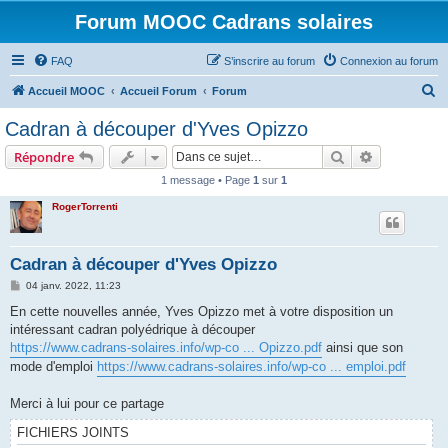
Forum MOOC Cadrans solaires
FAQ
S’inscrire au forum
Connexion au forum
R
Accueil MOOC
Accueil Forum
Forum
e
Cadran à découper d'Yves Opizzo
c
Rechercher
Recherche 
Répondre
h
1 message • Page
1
sur
1
e
RogerTorrenti
r
c
h
Cadran à découper d'Yves Opizzo
e
M
04 janv. 2022, 11:23
e
r
s
En cette nouvelles année, Yves Opizzo met à votre disposition un
s
intéressant cadran polyédrique à découper
a
g
https://www.cadrans-solaires.info/wp-co ... Opizzo.pdf
ainsi que son
e
mode d'emploi
https://www.cadrans-solaires.info/wp-co ... emploi.pdf
Merci à lui pour ce partage
FICHIERS JOINTS