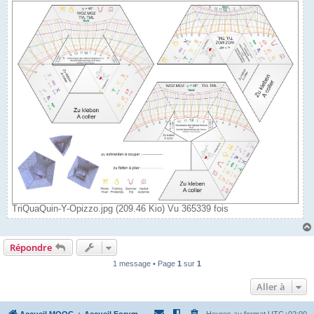
TriQuaQuin-Y-Opizzo.jpg (209.46 Kio) Vu 365339 fois
Répondre
1 message • Page
1
sur
1
Aller à
Accueil MOOC
Accueil Forum
Heures au format
UTC+02:00