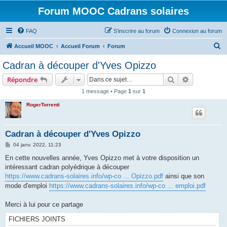
Forum MOOC Cadrans solaires
FAQ
S’inscrire au forum
Connexion au forum
R
Accueil MOOC
Accueil Forum
Forum
e
Cadran à découper d'Yves Opizzo
c
Rechercher
Recherche 
Répondre
h
1 message • Page
1
sur
1
e
RogerTorrenti
r
c
h
Cadran à découper d'Yves Opizzo
e
M
04 janv. 2022, 11:23
e
r
s
En cette nouvelles année, Yves Opizzo met à votre disposition un
s
intéressant cadran polyédrique à découper
a
g
https://www.cadrans-solaires.info/wp-co ... Opizzo.pdf
ainsi que son
e
mode d'emploi
https://www.cadrans-solaires.info/wp-co ... emploi.pdf
Merci à lui pour ce partage
FICHIERS JOINTS