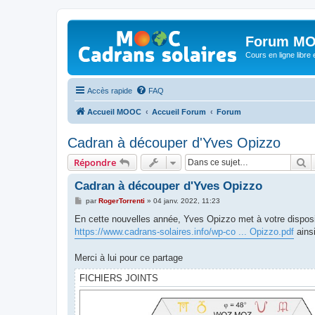
Forum MO
Cours en ligne libre e
Accès rapide
FAQ
Accueil MOOC
Accueil Forum
Forum
Cadran à découper d'Yves Opizzo
R
Répondre
Cadran à découper d'Yves Opizzo
M
par
RogerTorrenti
»
04 janv. 2022, 11:23
e
s
En cette nouvelles année, Yves Opizzo met à votre disposi
s
https://www.cadrans-solaires.info/wp-co ... Opizzo.pdf
ains
a
g
e
Merci à lui pour ce partage
FICHIERS JOINTS