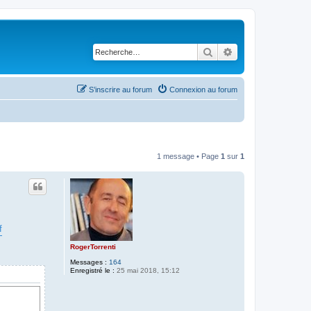
Rechercher
Recherche avancé
S’inscrire au forum
Connexion au forum
1 message • Page
1
sur
1
f
RogerTorrenti
Messages :
164
Enregistré le :
25 mai 2018, 15:12