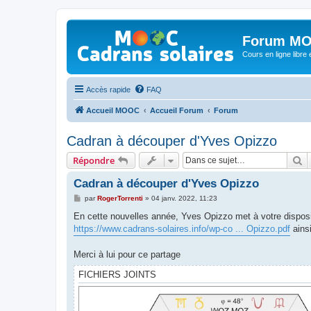
Forum MO
Cours en ligne libre e
Accès rapide
FAQ
Accueil MOOC
Accueil Forum
Forum
Cadran à découper d'Yves Opizzo
R
Répondre
Cadran à découper d'Yves Opizzo
M
par
RogerTorrenti
»
04 janv. 2022, 11:23
e
s
En cette nouvelles année, Yves Opizzo met à votre disposi
s
https://www.cadrans-solaires.info/wp-co ... Opizzo.pdf
ains
a
g
e
Merci à lui pour ce partage
FICHIERS JOINTS